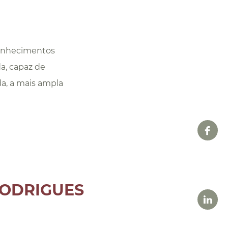
conhecimentos
da, capaz de
da, a mais ampla
RODRIGUES